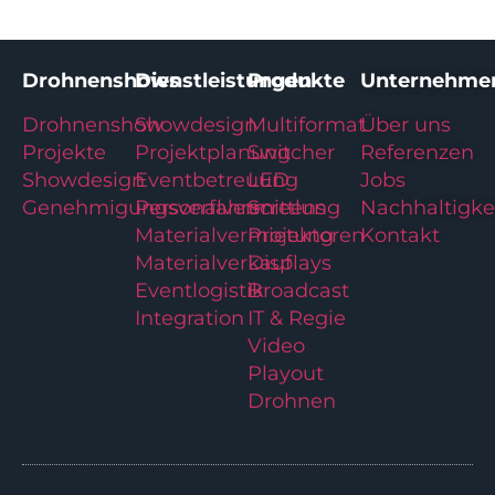
Drohnenshows
Dienstleistungen
Produkte
Unternehme
Drohnenshow
Showdesign
Multiformat
Über uns
Projekte
Projektplanung
Switcher
Referenzen
Showdesign
Eventbetreuung
LED
Jobs
Genehmigungsverfahren
Personalvermittlung
Screens
Nachhaltigke
Materialvermietung
Projektoren
Kontakt
Materialverkauf
Displays
Eventlogistik
Broadcast
Integration
IT & Regie
Video
Playout
Drohnen