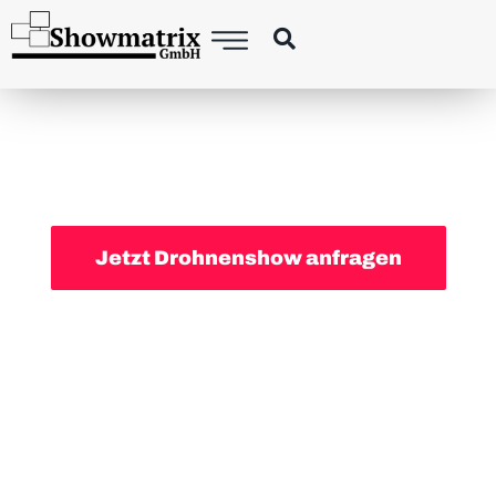
FÜHRENDER
ANBIETER FÜR
DROHNEN­SHOWS
IN DEUTSCHLAND, ÖSTERREICH, SCHWEIZ UND GANZ EUROPA
Jetzt Drohnenshow anfragen