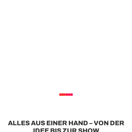
100-200
200-500
DROHNEN
DROHN
ALLES AUS EINER HAND – VON DER
IDEE BIS ZUR SHOW