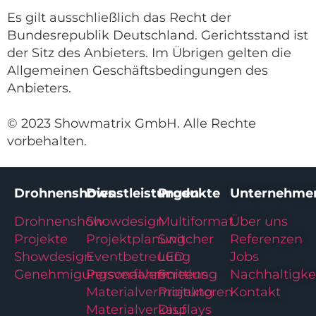
Es gilt ausschließlich das Recht der
Bundesrepublik Deutschland. Gerichtsstand ist
der Sitz des Anbieters. Im Übrigen gelten die
Allgemeinen Geschäftsbedingungen des
Anbieters.
© 2023 Showmatrix GmbH. Alle Rechte
vorbehalten.
Drohnenshows
Dienstleistungen
Produkte
Unternehme
Drohnenshow
Showdesign
Multiformat
Über uns
Projekte
Projektplanung
Switcher
Referenzen
Showdesign
Eventbetreuung
LED
Jobs
Genehmigungsverfahren
Personalvermittlung
Screens
Nachhaltigke
Materialvermietung
Projektoren
Kontakt
Materialverkauf
Displays