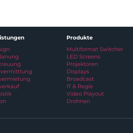
eistungen
Produkte
ign
Multiformat Switcher
planung
LED Screens
treuung
Projektoren
vermittlung
Displays
lvermietung
Broadcast
verkauf
IT & Regie
istik
Video Playout
ion
Drohnen