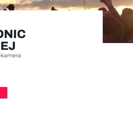
ONIC
EJ
ekamera
n