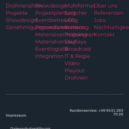
Drohnenshow
Showdesign
Multiformat
Über uns
Projekte
Projektplanung
Switcher
Referenzen
Showdesign
Eventbetreuung
LED
Jobs
Genehmigungsverfahren
Personalvermittlung
Screens
Nachhaltigke
Materialvermietung
Projektoren
Kontakt
Materialverkauf
Displays
Eventlogistik
Broadcast
Integration
IT & Regie
Video
Playout
Drohnen
Kundenservice: +49 6431 283
70 20
Impressum
Datenschutzerklärung