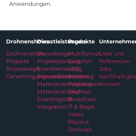
Anwendungen.
Drohnenshows
Dienstleistungen
Produkte
Unternehme
Drohnenshow
Showdesign
Multiformat
Über uns
Projekte
Projektplanung
Switcher
Referenzen
Showdesign
Eventbetreuung
LED
Jobs
Genehmigungsverfahren
Personalvermittlung
Screens
Nachhaltigke
Materialvermietung
Projektoren
Kontakt
Materialverkauf
Displays
Eventlogistik
Broadcast
Integration
IT & Regie
Video
Playout
Drohnen