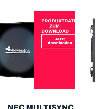
PRODUKTDATEN
ZUM
DOWNLOAD
Jetzt
downloaden
NEC MULTISYNC