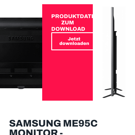
PRODUKTDATEN
ZUM
DOWNLOAD
Jetzt
downloaden
SAMSUNG ME95C
MONITOR -