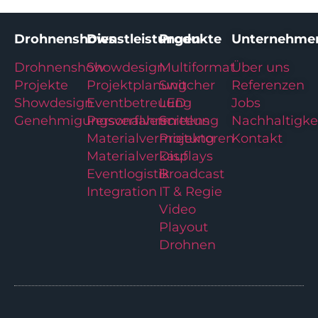
Drohnenshows
Dienstleistungen
Produkte
Unternehme
Drohnenshow
Showdesign
Multiformat
Über uns
Projekte
Projektplanung
Switcher
Referenzen
Showdesign
Eventbetreuung
LED
Jobs
Genehmigungsverfahren
Personalvermittlung
Screens
Nachhaltigke
Materialvermietung
Projektoren
Kontakt
Materialverkauf
Displays
Eventlogistik
Broadcast
Integration
IT & Regie
Video
Playout
Drohnen