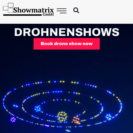
DROHNENSHOWS
Book drone show now