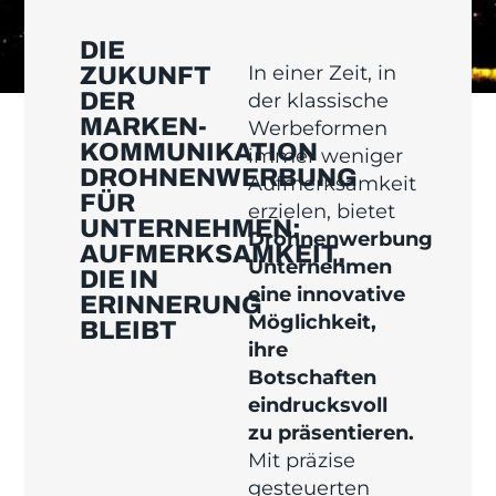
DIE
In einer Zeit, in
ZUKUNFT
DER
der klassische
MARKEN­
Werbeformen
KOMMUNIKATION
immer weniger
DROHNENWERBUNG
Aufmerksamkeit
FÜR
erzielen, bietet
UNTERNEHMEN:
Drohnenwerbung
AUFMERKSAMKEIT,
Unternehmen
DIE IN
eine innovative
ERINNERUNG
Möglichkeit,
BLEIBT
ihre
Botschaften
eindrucksvoll
zu präsentieren.
Mit präzise
gesteuerten