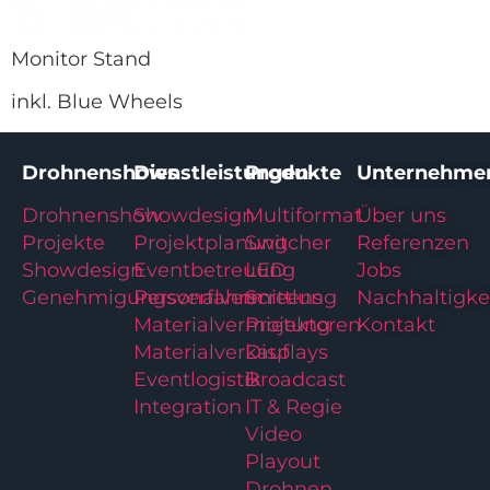
Monitor Stand
inkl. Blue Wheels
Drohnenshows
Dienstleistungen
Produkte
Unternehme
Drohnenshow
Showdesign
Multiformat
Über uns
Projekte
Projektplanung
Switcher
Referenzen
Showdesign
Eventbetreuung
LED
Jobs
Genehmigungsverfahren
Personalvermittlung
Screens
Nachhaltigke
Materialvermietung
Projektoren
Kontakt
Materialverkauf
Displays
Eventlogistik
Broadcast
Integration
IT & Regie
Video
Playout
Drohnen