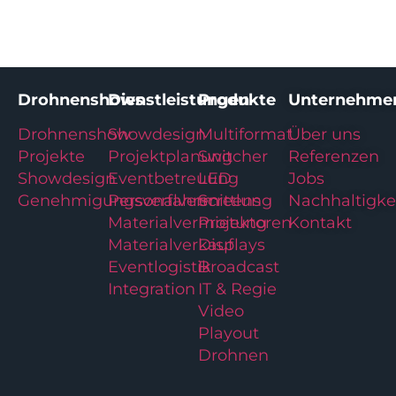
Drohnenshows
Dienstleistungen
Produkte
Unternehme
Drohnenshow
Showdesign
Multiformat
Über uns
Projekte
Projektplanung
Switcher
Referenzen
Showdesign
Eventbetreuung
LED
Jobs
Genehmigungsverfahren
Personalvermittlung
Screens
Nachhaltigke
Materialvermietung
Projektoren
Kontakt
Materialverkauf
Displays
Eventlogistik
Broadcast
Integration
IT & Regie
Video
Playout
Drohnen