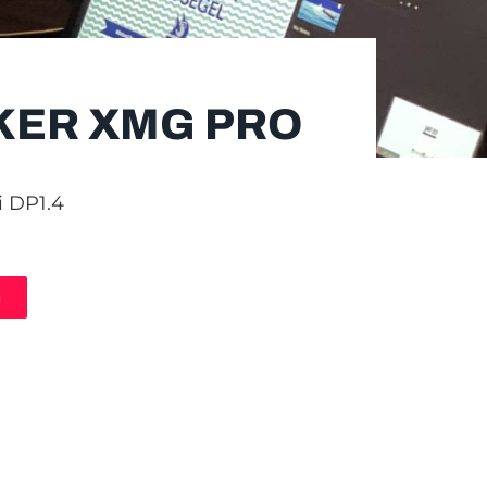
KER XMG PRO
i DP1.4
n