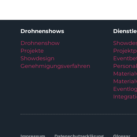
Drohnenshows
Dienstl
Drohnenshow
Showdes
Projekte
Projekt
Showdesign
Eventbe
Genehmigungsverfahren
Personal
Materia
Material
Eventlog
Integrat
Impressum
Datenschutzerklärung
Glossar