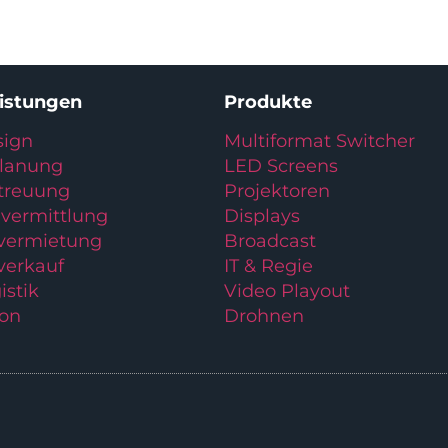
eistungen
Produkte
ign
Multiformat Switcher
planung
LED Screens
treuung
Projektoren
vermittlung
Displays
lvermietung
Broadcast
verkauf
IT & Regie
istik
Video Playout
ion
Drohnen