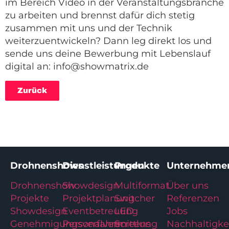
im Bereich Video in der Veranstaltungsbranche
zu arbeiten und brennst dafür dich stetig
zusammen mit uns und der Technik
weiterzuentwickeln? Dann leg direkt los und
sende uns deine Bewerbung mit Lebenslauf
digital an: info@showmatrix.de
Zurück
Drohnenshows
Dienstleistungen
Produkte
Unternehme
Drohnenshow
Showdesign
Multiformat
Über uns
Projekte
Projektplanung
Switcher
Referenzen
Showdesign
Eventbetreuung
LED
Jobs
Genehmigungsverfahren
Personalvermittlung
Screens
Nachhaltigke