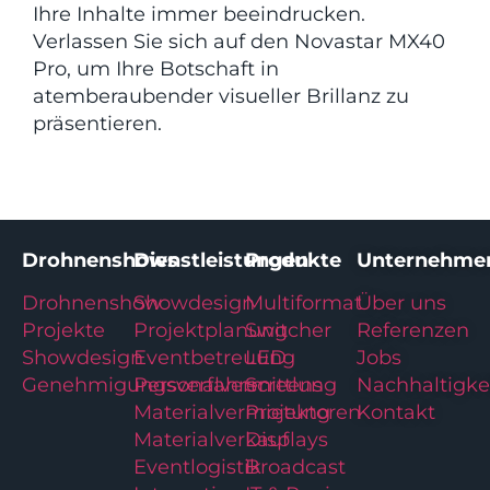
Ihre Inhalte immer beeindrucken.
Verlassen Sie sich auf den Novastar MX40
Pro, um Ihre Botschaft in
atemberaubender visueller Brillanz zu
präsentieren.
Drohnenshows
Dienstleistungen
Produkte
Unternehme
Drohnenshow
Showdesign
Multiformat
Über uns
Projekte
Projektplanung
Switcher
Referenzen
Showdesign
Eventbetreuung
LED
Jobs
Genehmigungsverfahren
Personalvermittlung
Screens
Nachhaltigke
Materialvermietung
Projektoren
Kontakt
Materialverkauf
Displays
Eventlogistik
Broadcast