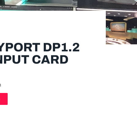
YPORT DP1.2
NPUT CARD
m
n