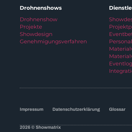
Drohnenshows
Dienstl
Drohnenshow
Showdes
Projekte
Projekt
Showdesign
Eventbe
Genehmigungsverfahren
Personal
Materia
Material
Eventlog
Integrat
Impressum
Datenschutzerklärung
Glossar
2026 © Showmatrix