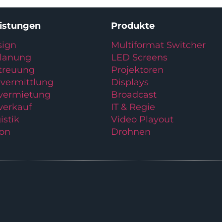
eistungen
Produkte
ign
Multiformat Switcher
planung
LED Screens
treuung
Projektoren
vermittlung
Displays
lvermietung
Broadcast
verkauf
IT & Regie
istik
Video Playout
ion
Drohnen