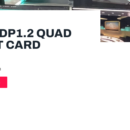
DP1.2 QUAD
T CARD
m
n