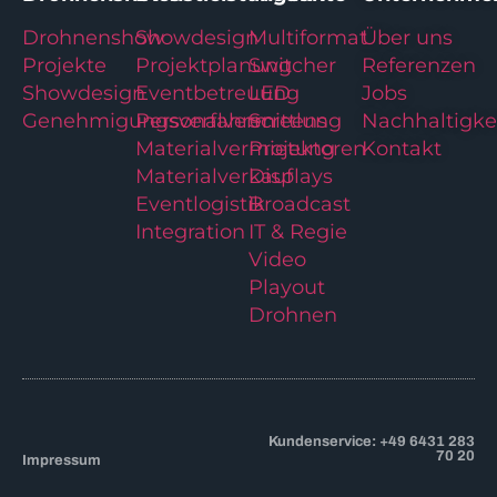
Drohnenshow
Showdesign
Multiformat
Über uns
Projekte
Projektplanung
Switcher
Referenzen
Showdesign
Eventbetreuung
LED
Jobs
Genehmigungsverfahren
Personalvermittlung
Screens
Nachhaltigke
Materialvermietung
Projektoren
Kontakt
Materialverkauf
Displays
Eventlogistik
Broadcast
Integration
IT & Regie
Video
Playout
Drohnen
Kundenservice: +49 6431 283
70 20
Impressum