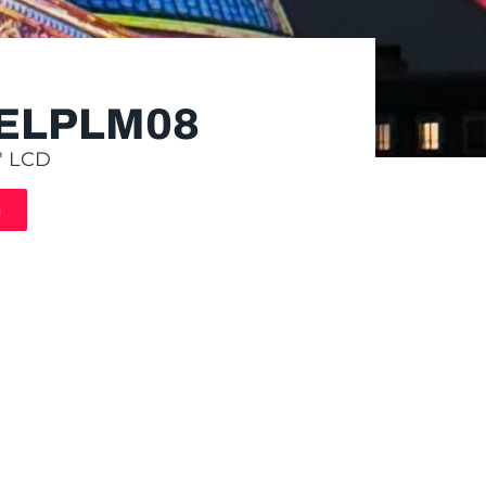
ELPLM08
6″ LCD
n