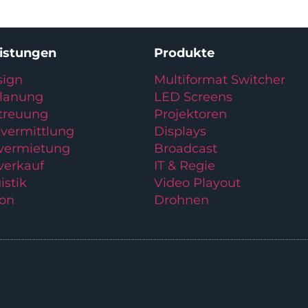
eistungen
Produkte
ign
Multiformat Switcher
planung
LED Screens
treuung
Projektoren
vermittlung
Displays
lvermietung
Broadcast
verkauf
IT & Regie
istik
Video Playout
ion
Drohnen