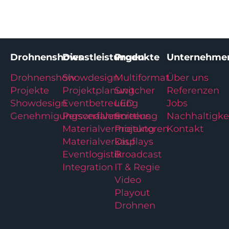
Drohnenshows
Dienstleistungen
Produkte
Unternehme
Drohnenshow
Showdesign
Multiformat
Über uns
Projekte
Projektplanung
Switcher
Referenzen
Showdesign
Eventbetreuung
LED
Jobs
Genehmigungsverfahren
Personalvermittlung
Screens
Nachhaltigke
Materialvermietung
Projektoren
Kontakt
Materialverkauf
Displays
Eventlogistik
Broadcast
Integration
IT & Regie
Video
Playout
Drohnen