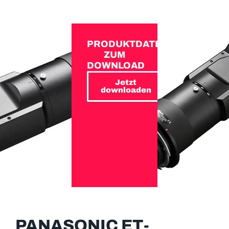
PRODUKTDATEN
ZUM
DOWNLOAD
Jetzt
downloaden
PANASONIC ET-