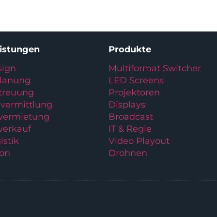
eistungen
Produkte
ign
Multiformat Switcher
planung
LED Screens
treuung
Projektoren
vermittlung
Displays
lvermietung
Broadcast
verkauf
IT & Regie
istik
Video Playout
ion
Drohnen