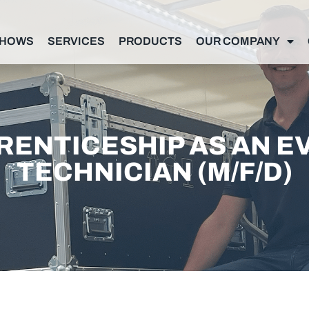
SHOWS
SERVICES
PRODUCTS
OUR COMPANY
RENTICESHIP AS AN E
TECHNICIAN (M/F/D)