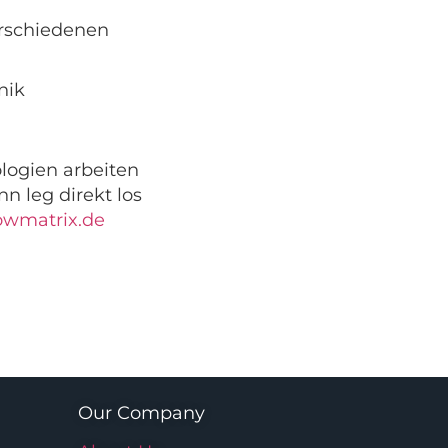
erschiedenen
nik
logien arbeiten
 leg direkt los
owmatrix.de
Our Company