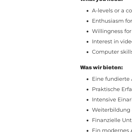
A-levels or a c
Enthusiasm for
Willingness fo
Interest in vid
Computer skills
Was wir bieten:
Eine fundierte
Praktische Er
Intensive Eina
Weiterbildung
Finanzielle Un
Ein modernes 