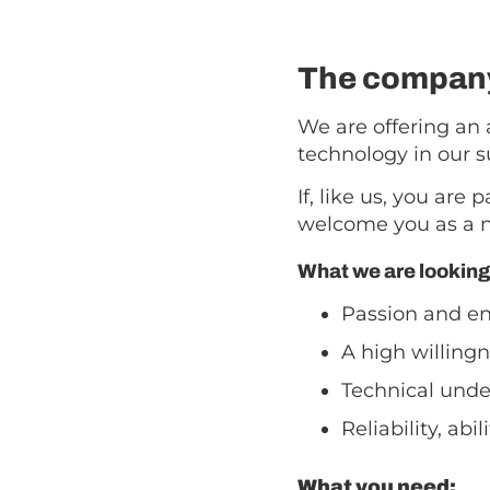
The company
We are offering an 
technology in our 
If, like us, you ar
welcome you as a 
What we are looking 
Passion and en
A high willingn
Technical unde
Reliability, abi
What you need: