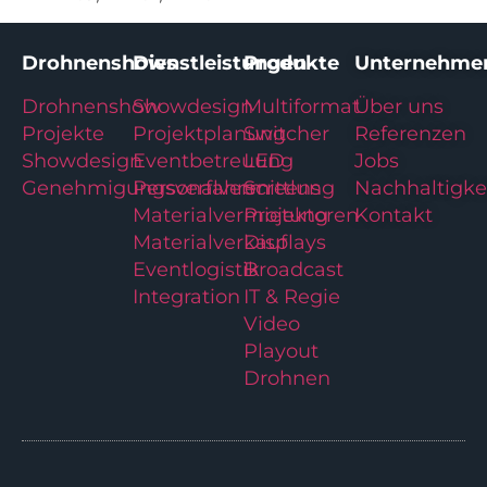
Drohnenshows
Dienstleistungen
Produkte
Unternehme
Drohnenshow
Showdesign
Multiformat
Über uns
Projekte
Projektplanung
Switcher
Referenzen
Showdesign
Eventbetreuung
LED
Jobs
Genehmigungsverfahren
Personalvermittlung
Screens
Nachhaltigke
Materialvermietung
Projektoren
Kontakt
Materialverkauf
Displays
Eventlogistik
Broadcast
Integration
IT & Regie
Video
Playout
Drohnen